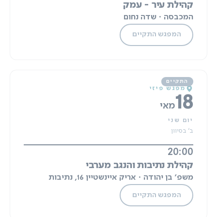
קהילת עיר - עמק
המכבסה · שדה נחום
המפגש התקיים
מפגש פיזי
18
מאי
יום שני
ב' בסיוון
20:00
קהילת נתיבות והנגב מערבי
משפ' בן יהודה · אריק איינשטיין 16, נתיבות
המפגש התקיים