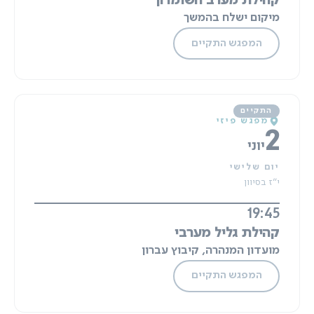
קהילת מערב השומרון
מיקום ישלח בהמשך
המפגש התקיים
מפגש פיזי
2
יוני
יום שלישי
י"ז בסיוון
19:45
קהילת גליל מערבי
מועדון המנהרה, קיבוץ עברון
המפגש התקיים