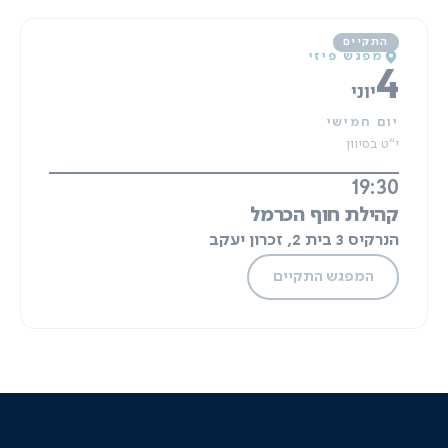
מפגש פיזי
4
יוני
יום חמישי
י"ט בסיוון
19:30
קהילת חוף הכרמל
הנרקיס 3 בית 2, זכרון יעקב
המפגש התקיים