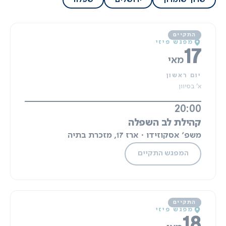
מפגש פיזי
17
מאי
יום ראשון
א' בסיוון
20:00
קהילת לב השפלה
משפ' אסקוזידו · ארז 17, מזכרת בתיה
המפגש התקיים
מפגש פיזי
18