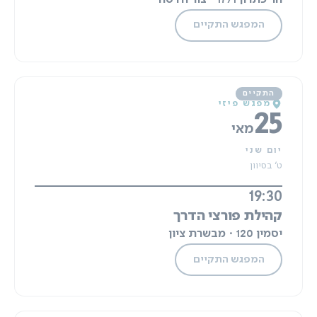
המפגש התקיים
מפגש פיזי
25
מאי
יום שני
ט' בסיוון
19:30
קהילת פורצי הדרך
יסמין 120 · מבשרת ציון
המפגש התקיים