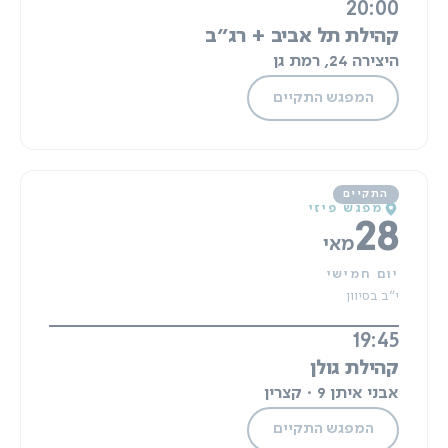
20:00
קהילת תל אביב + רג"ב
היצירה 24, רמת גן
המפגש התקיים
מפגש פיזי
28
מאי
יום חמישי
י"ב בסיוון
19:45
קהילת גולן
אבני איתן 9 · קצרין
המפגש התקיים